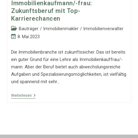
Immobilienkaufmann/-frau:
Zukunftsberuf mit Top-
Karrierechancen
Beitrags-
Bauträger
/
Immobilienmakler
/
Immobilienverwalter
Kategorie:
Beitrag
8. Mai 2023
zuletzt
geändert
Die Immobilienbranche ist zukunftssicher. Das ist bereits
am:
ein guter Grund für eine Lehre als Immobilienkauffrau/-
mann. Aber der Beruf bietet auch abwechslungsreiche
Aufgaben und Spezialisierungsmöglichkeiten, ist vielfältig
und spannend mit sehr…
Immobilienkaufmann/-
Weiterlesen
Frau:
Zukunftsberuf
Mit
Top-
Karrierechancen