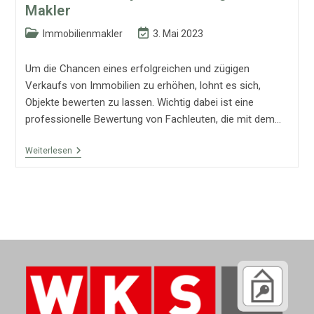
Makler
Beitrags-
Beitrag
Immobilienmakler
3. Mai 2023
Kategorie:
zuletzt
geändert
Um die Chancen eines erfolgreichen und zügigen
am:
Verkaufs von Immobilien zu erhöhen, lohnt es sich,
Objekte bewerten zu lassen. Wichtig dabei ist eine
professionelle Bewertung von Fachleuten, die mit dem…
Realistische
Weiterlesen
Objektbewertung
Durch
Makler