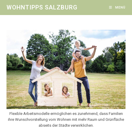
Zum
WOHNTIPPS SALZBURG
MENÜ
Inhalt
springen
Flexible Arbeitsmodelle ermöglichen es zunehmend, dass Familien
ihre Wunschvorstellung vom Wohnen mit mehr Raum und Grünfläche
abseits der Städte verwirklichen.